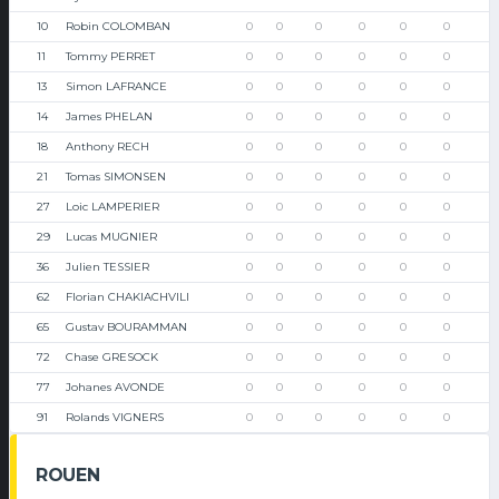
10
Robin COLOMBAN
0
0
0
0
0
0
11
Tommy PERRET
0
0
0
0
0
0
13
Simon LAFRANCE
0
0
0
0
0
0
14
James PHELAN
0
0
0
0
0
0
18
Anthony RECH
0
0
0
0
0
0
21
Tomas SIMONSEN
0
0
0
0
0
0
27
Loic LAMPERIER
0
0
0
0
0
0
29
Lucas MUGNIER
0
0
0
0
0
0
36
Julien TESSIER
0
0
0
0
0
0
62
Florian CHAKIACHVILI
0
0
0
0
0
0
65
Gustav BOURAMMAN
0
0
0
0
0
0
72
Chase GRESOCK
0
0
0
0
0
0
77
Johanes AVONDE
0
0
0
0
0
0
91
Rolands VIGNERS
0
0
0
0
0
0
ROUEN