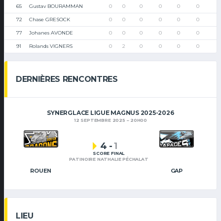
65
Gustav BOURAMMAN
0
0
0
0
0
0
72
Chase GRESOCK
0
0
0
0
0
0
77
Johanes AVONDE
0
0
0
0
0
0
91
Rolands VIGNERS
0
2
0
0
0
0
DERNIÈRES RENCONTRES
SYNERGLACE LIGUE MAGNUS 2025-2026
12 SEPTEMBRE 2025
20H00
4
-
1
SCORE FINAL
PATINOIRE NATHALIE PÉCHALAT
ROUEN
GAP
LIEU