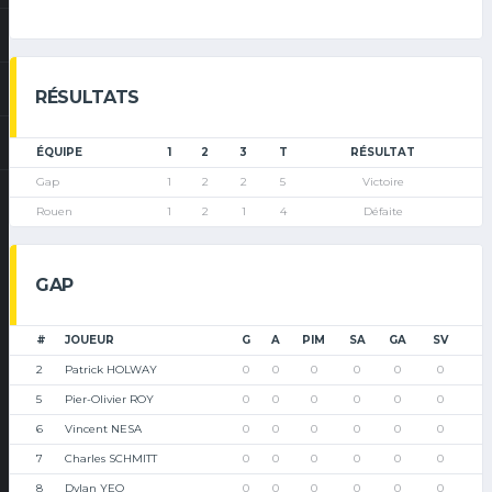
RÉSULTATS
ÉQUIPE
1
2
3
T
RÉSULTAT
Gap
1
2
2
5
Victoire
Rouen
1
2
1
4
Défaite
GAP
#
JOUEUR
G
A
PIM
SA
GA
SV
2
Patrick HOLWAY
0
0
0
0
0
0
5
Pier-Olivier ROY
0
0
0
0
0
0
6
Vincent NESA
0
0
0
0
0
0
7
Charles SCHMITT
0
0
0
0
0
0
8
Dylan YEO
0
0
0
0
0
0