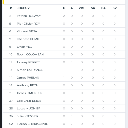
#
JOUEUR
G
A
PIM
SA
GA
SV
2
Patrick HOLWAY
2
0
0
0
0
0
5
Pier-Olivier ROY
0
0
0
0
0
0
6
Vincent NESA
0
0
0
0
0
0
7
Charles SCHMITT
0
0
0
0
0
0
8
Dylan YEO
0
0
0
0
0
0
10
Robin COLOMBAN
0
0
0
0
0
0
11
Tommy PERRET
0
1
0
0
0
0
13
Simon LAFRANCE
1
1
0
0
0
0
14
James PHELAN
1
0
0
0
0
0
18
Anthony RECH
0
0
0
0
0
0
21
Tomas SIMONSEN
0
1
0
0
0
0
27
Loic LAMPERIER
0
0
0
0
0
0
29
Lucas MUGNIER
0
0
0
0
0
0
36
Julien TESSIER
0
1
0
0
0
0
62
Florian CHAKIACHVILI
0
2
0
0
0
0