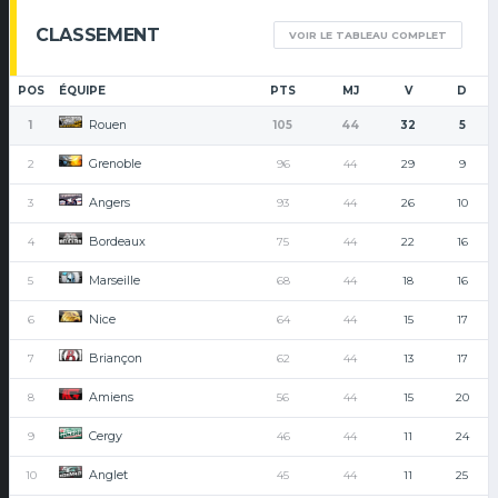
CLASSEMENT
VOIR LE TABLEAU COMPLET
POS
ÉQUIPE
PTS
MJ
V
D
Rouen
1
105
44
32
5
Grenoble
2
96
44
29
9
Angers
3
93
44
26
10
Bordeaux
4
75
44
22
16
Marseille
5
68
44
18
16
Nice
6
64
44
15
17
Briançon
7
62
44
13
17
Amiens
8
56
44
15
20
Cergy
9
46
44
11
24
Anglet
10
45
44
11
25