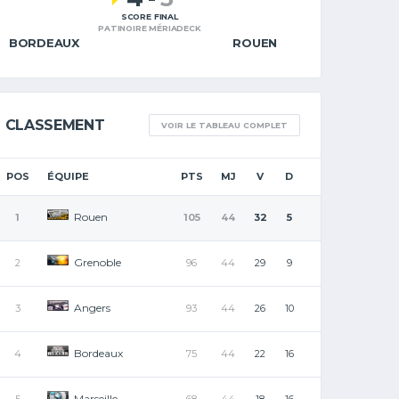
SCORE FINAL
PATINOIRE MÉRIADECK
BORDEAUX
ROUEN
CLASSEMENT
VOIR LE TABLEAU COMPLET
POS
ÉQUIPE
PTS
MJ
V
D
Rouen
1
105
44
32
5
Grenoble
2
96
44
29
9
Angers
3
93
44
26
10
Bordeaux
4
75
44
22
16
Marseille