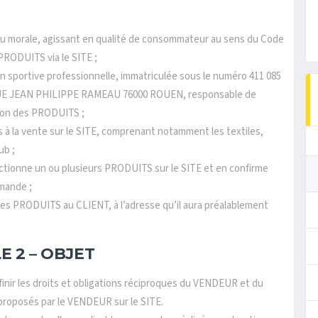
u morale, agissant en qualité de consommateur au sens du Code
PRODUITS via le SITE ;
on sportive professionnelle, immatriculée sous le numéro 411 085
25 RUE JEAN PHILIPPE RAMEAU 76000 ROUEN, responsable de
ation des PRODUITS ;
s à la vente sur le SITE, comprenant notamment les textiles,
ub ;
lectionne un ou plusieurs PRODUITS sur le SITE et en confirme
mmande ;
e des PRODUITS au CLIENT, à l’adresse qu’il aura préalablement
E 2 – OBJET
inir les droits et obligations réciproques du VENDEUR et du
proposés par le VENDEUR sur le SITE.