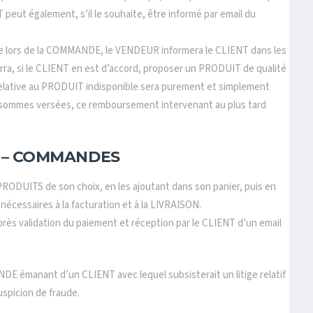
eut également, s’il le souhaite, être informé par email du
isée lors de la COMMANDE, le VENDEUR informera le CLIENT dans les
urra, si le CLIENT en est d’accord, proposer un PRODUIT de qualité
relative au PRODUIT indisponible sera purement et simplement
 sommes versées, ce remboursement intervenant au plus tard
5 – COMMANDES
ODUITS de son choix, en les ajoutant dans son panier, puis en
 nécessaires à la facturation et à la LIVRAISON.
s validation du paiement et réception par le CLIENT d’un email
E émanant d’un CLIENT avec lequel subsisterait un litige relatif
spicion de fraude.