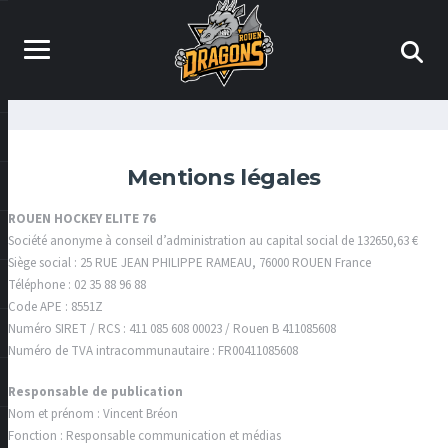
Mentions légales
ROUEN HOCKEY ELITE 76
Société anonyme à conseil d’administration au capital social de 132650,63 €
Siège social : 25 RUE JEAN PHILIPPE RAMEAU, 76000 ROUEN France
Téléphone : 02 35 88 96 88
Code APE : 8551Z
Numéro SIRET / RCS : 411 085 608 00023 / Rouen B 411085608
Numéro de TVA intracommunautaire : FR00411085608
Responsable de publication
Nom et prénom : Vincent Bréon
Fonction : Responsable communication et médias