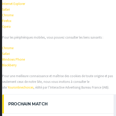
Internet Explorer
Safari
Chrome
Firefox
Opera
Pour les périphériques mobiles, vous pouvez consulter les liens suivants :
Chrome
Safari
Windows Phone
Blackberry
Pour une meilleure connaissance et maîtrise des cookies de toute origine et pas
seulement ceux de notre Site, nous vous invitons à consulter le
site
Youronlinechoices
, édité par l’Interactive Advertising Bureau France (IAB).
PROCHAIN MATCH