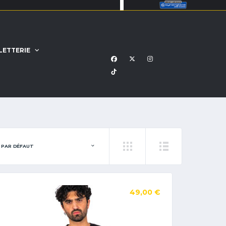
LETTERIE
49,00
€