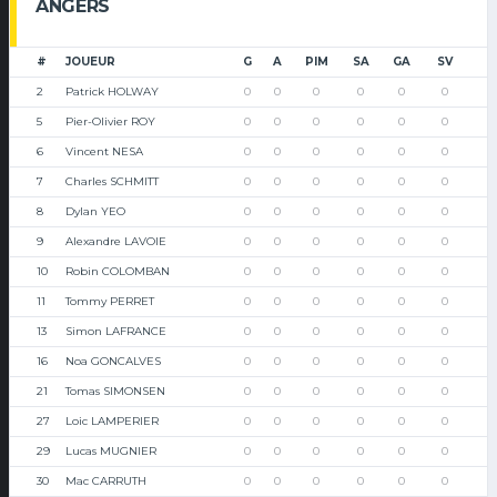
ANGERS
#
JOUEUR
G
A
PIM
SA
GA
SV
2
Patrick HOLWAY
0
0
0
0
0
0
5
Pier-Olivier ROY
0
0
0
0
0
0
6
Vincent NESA
0
0
0
0
0
0
7
Charles SCHMITT
0
0
0
0
0
0
8
Dylan YEO
0
0
0
0
0
0
9
Alexandre LAVOIE
0
0
0
0
0
0
10
Robin COLOMBAN
0
0
0
0
0
0
11
Tommy PERRET
0
0
0
0
0
0
13
Simon LAFRANCE
0
0
0
0
0
0
16
Noa GONCALVES
0
0
0
0
0
0
21
Tomas SIMONSEN
0
0
0
0
0
0
27
Loic LAMPERIER
0
0
0
0
0
0
29
Lucas MUGNIER
0
0
0
0
0
0
30
Mac CARRUTH
0
0
0
0
0
0