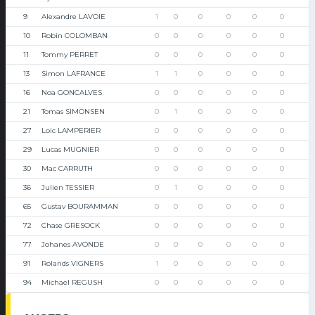
9
Alexandre LAVOIE
1
0
0
0
0
0
10
Robin COLOMBAN
0
0
0
0
0
0
11
Tommy PERRET
0
0
0
0
0
0
13
Simon LAFRANCE
1
1
0
0
0
0
16
Noa GONCALVES
0
0
0
0
0
0
21
Tomas SIMONSEN
0
1
0
0
0
0
27
Loic LAMPERIER
0
0
0
0
0
0
29
Lucas MUGNIER
0
0
0
0
0
0
30
Mac CARRUTH
0
0
0
0
0
0
36
Julien TESSIER
0
1
0
0
0
0
65
Gustav BOURAMMAN
0
0
0
0
0
0
72
Chase GRESOCK
0
0
0
0
0
0
77
Johanes AVONDE
0
0
0
0
0
0
91
Rolands VIGNERS
1
0
0
0
0
0
94
Michael REGUSH
0
0
0
0
0
0