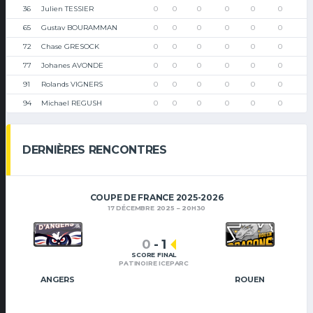
36
Julien TESSIER
0
0
0
0
0
0
65
Gustav BOURAMMAN
0
0
0
0
0
0
72
Chase GRESOCK
0
0
0
0
0
0
77
Johanes AVONDE
0
0
0
0
0
0
91
Rolands VIGNERS
0
0
0
0
0
0
94
Michael REGUSH
0
0
0
0
0
0
DERNIÈRES RENCONTRES
COUPE DE FRANCE 2025-2026
17 DÉCEMBRE 2025
20H30
0
-
1
SCORE FINAL
PATINOIRE ICEPARC
ANGERS
ROUEN