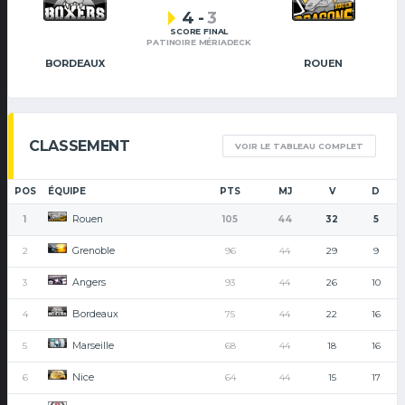
4
-
3
SCORE FINAL
PATINOIRE MÉRIADECK
BORDEAUX
ROUEN
CLASSEMENT
VOIR LE TABLEAU COMPLET
POS
ÉQUIPE
PTS
MJ
V
D
Rouen
1
105
44
32
5
Grenoble
2
96
44
29
9
Angers
3
93
44
26
10
Bordeaux
4
75
44
22
16
Marseille
5
68
44
18
16
Nice
6
64
44
15
17