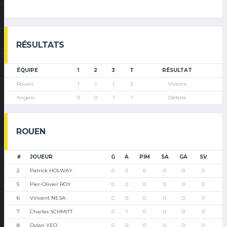
RÉSULTATS
ÉQUIPE
1
2
3
T
RÉSULTAT
Rouen
1
1
1
3
Victoire
Angers
0
0
1
1
Défaite
ROUEN
#
JOUEUR
G
A
PIM
SA
GA
SV
2
Patrick HOLWAY
0
2
0
0
0
0
5
Pier-Olivier ROY
0
0
0
0
0
0
6
Vincent NESA
0
0
0
0
0
0
7
Charles SCHMITT
0
1
0
0
0
0
8
Dylan YEO
0
0
0
0
0
0