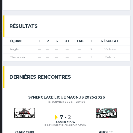
RÉSULTATS
ÉQUIPE
1
2
3
OT
TAB
T
RÉSULTAT
Anglet
—
—
—
—
—
3
Victoire
Chamonix
—
—
—
—
—
1
Défaite
DERNIÈRES RENCONTRES
SYNERGLACE LIGUE MAGNUS 2025-2026
16 JANVIER 2026
20H05
7
-
2
SCORE FINAL
PATINOIRE RICHARD BOZON
CHAMONIX
ANGLET