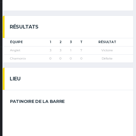
RÉSULTATS
ÉQUIPE
1
2
3
T
RÉSULTAT
Anglet
3
3
1
7
Victoire
Chamonix
0
0
0
0
Défaite
LIEU
PATINOIRE DE LA BARRE