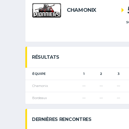
CHAMONIX
S
RÉSULTATS
ÉQUIPE
1
2
3
Chamonix
—
—
—
Bordeaux
—
—
—
DERNIÈRES RENCONTRES