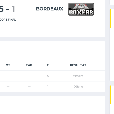
5
-
1
BORDEAUX
CORE FINAL
OT
TAB
T
RÉSULTAT
—
—
5
Victoire
—
—
1
Défaite