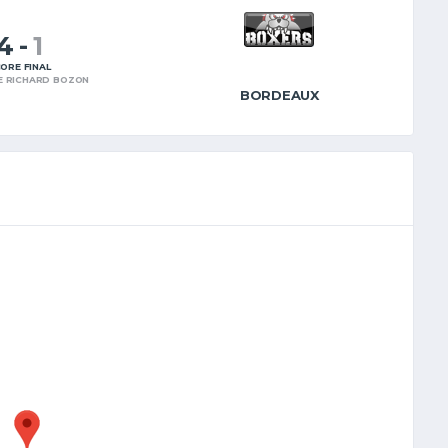
4
-
1
ORE FINAL
E RICHARD BOZON
BORDEAUX