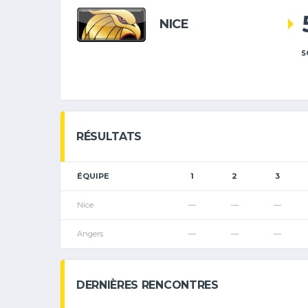
NICE
S
RÉSULTATS
ÉQUIPE
1
2
3
Nice
—
—
—
Angers
—
—
—
DERNIÈRES RENCONTRES