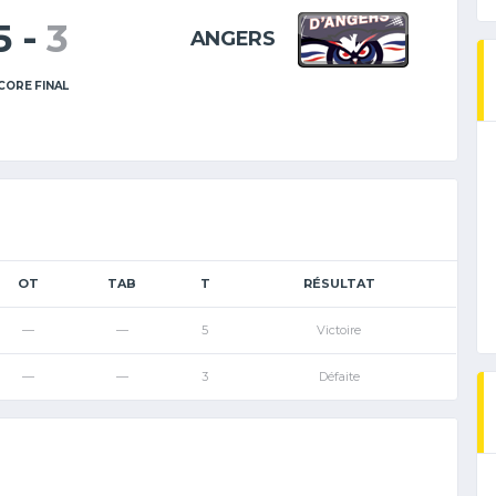
5
-
3
ANGERS
CORE FINAL
OT
TAB
T
RÉSULTAT
—
—
5
Victoire
—
—
3
Défaite