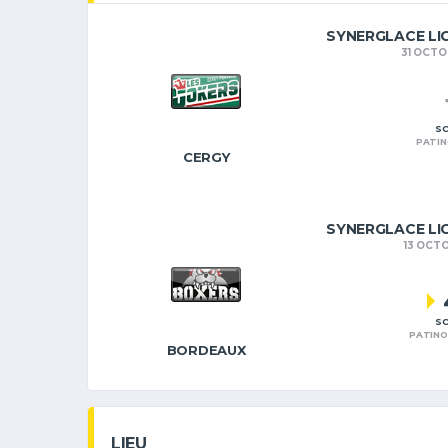
SYNERGLACE LI
31 OCTO
SC
PATIN
CERGY
SYNERGLACE LI
13 OCT
SC
PATINO
BORDEAUX
LIEU