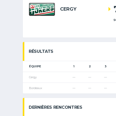
CERGY
S
RÉSULTATS
ÉQUIPE
1
2
3
Cergy
—
—
—
Bordeaux
—
—
—
DERNIÈRES RENCONTRES