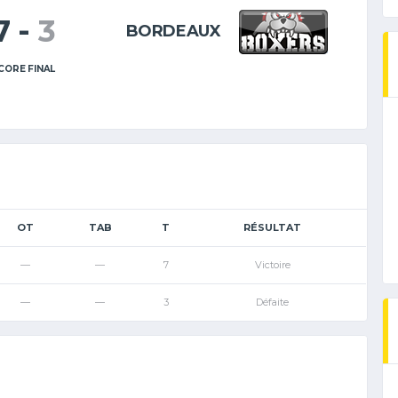
7
-
3
BORDEAUX
CORE FINAL
OT
TAB
T
RÉSULTAT
—
—
7
Victoire
—
—
3
Défaite