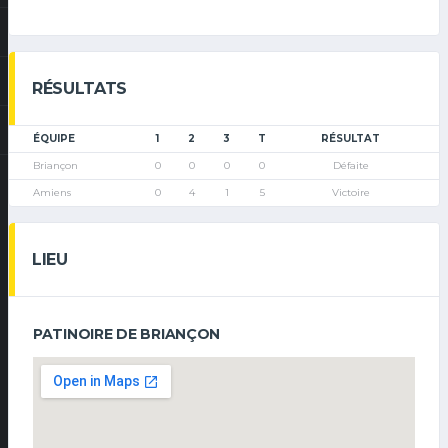
RÉSULTATS
ÉQUIPE
1
2
3
T
RÉSULTAT
Briançon
0
0
0
0
Défaite
Amiens
0
4
1
5
Victoire
LIEU
PATINOIRE DE BRIANÇON