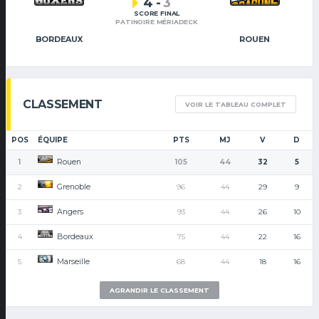
4
-
3
SCORE FINAL
PATINOIRE MÉRIADECK
BORDEAUX
ROUEN
CLASSEMENT
VOIR LE TABLEAU COMPLET
POS
ÉQUIPE
PTS
MJ
V
D
Rouen
1
105
44
32
5
Grenoble
2
96
44
29
9
Angers
3
93
44
26
10
Bordeaux
4
75
44
22
16
Marseille
5
68
44
18
16
AGRANDIR LE CLASSEMENT