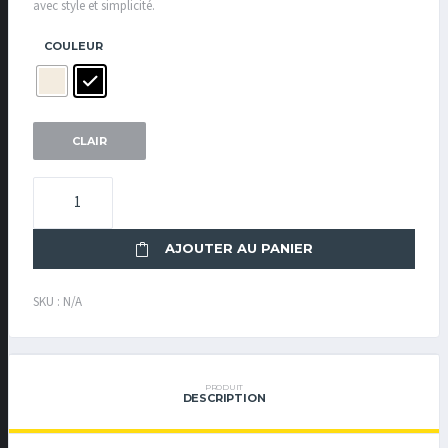
avec style et simplicité.
COULEUR
: NOIR
CLAIR
QUANTITÉ
DE
TOTE
AJOUTER AU PANIER
BAG
DRAGONS
DE
SKU :
N/A
ROUEN
PRODUIT
DESCRIPTION