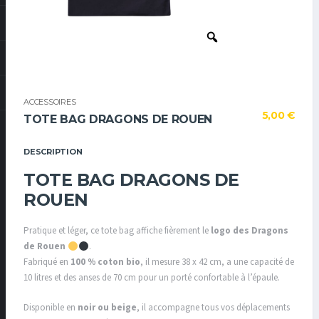
ACCESSOIRES
5,00
€
TOTE BAG DRAGONS DE ROUEN
DESCRIPTION
TOTE BAG DRAGONS DE
ROUEN
Pratique et léger, ce tote bag affiche fièrement le
logo des Dragons
de Rouen
.
Fabriqué en
100 % coton bio
, il mesure 38 x 42 cm, a une capacité de
10 litres et des anses de 70 cm pour un porté confortable à l’épaule.
Disponible en
noir ou beige
, il accompagne tous vos déplacements