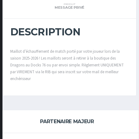
PRODUIT
MESSAGE PRIVÉ
DESCRIPTION
Maillot d’échauffement de match porté par votre joueur lors de la
saison 2025-2026 ! Les maillots seront à retirer à la boutique des
Dragons au Docks 76 ou par envoi simple. Règlement UNIQUEMENT
par VIREMENT via le RIB qui sera inscrit sur votre mail de meilleur
enchérisseur
PARTENAIRE MAJEUR