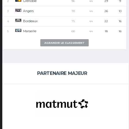
Grenoble
2
96
44
29
9
Angers
3
93
44
26
10
Bordeaux
4
75
44
22
16
Marseille
5
68
44
18
16
AGRANDIR LE CLASSEMENT
PARTENAIRE MAJEUR