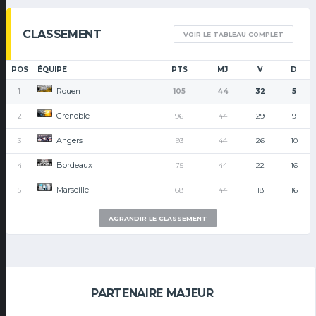
CLASSEMENT
VOIR LE TABLEAU COMPLET
POS
ÉQUIPE
PTS
MJ
V
D
Rouen
1
105
44
32
5
Grenoble
2
96
44
29
9
Angers
3
93
44
26
10
Bordeaux
4
75
44
22
16
Marseille
5
68
44
18
16
AGRANDIR LE CLASSEMENT
PARTENAIRE MAJEUR