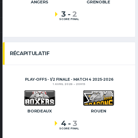
ANGERS
GRENOBLE
3
-
2
SCORE FINAL
RÉCAPITULATIF
PLAY-OFFS - 1/2 FINALE - MATCH 4 2025-2026
1 AVRIL 2026
20H15
BORDEAUX
ROUEN
4
-
3
SCORE FINAL