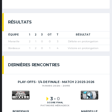
RÉSULTATS
ÉQUIPE
1
2
3
OT
T
RÉSULTAT
Marseille
2
1
0
0
3
Défaite en prolongation
Bordeaux
1
2
0
1
4
Victoire en prolongation
DERNIÈRES RENCONTRES
PLAY-OFFS - 1/4 DE FINALE - MATCH 2 2025-2026
14 MARS 2026
20H15
3
-
0
SCORE FINAL
PATINOIRE MÉRIADECK
BORDEAUX
MARSEILLE