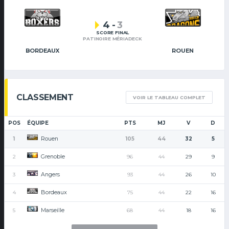
4
-
3
SCORE FINAL
PATINOIRE MÉRIADECK
BORDEAUX
ROUEN
CLASSEMENT
VOIR LE TABLEAU COMPLET
POS
ÉQUIPE
PTS
MJ
V
D
Rouen
1
105
44
32
5
Grenoble
2
96
44
29
9
Angers
3
93
44
26
10
Bordeaux
4
75
44
22
16
Marseille
5
68
44
18
16