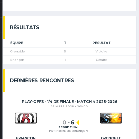
RÉSULTATS
ÉQUIPE
T
RÉSULTAT
Grenoble
5
Victoire
Briançon
1
Défaite
DERNIÈRES RENCONTRES
PLAY-OFFS - 1/4 DE FINALE - MATCH 4 2025-2026
18 MARS 2026
20H00
0
-
6
SCORE FINAL
PATINOIRE DE BRIANÇON
BRIANÇON
GRENOBLE