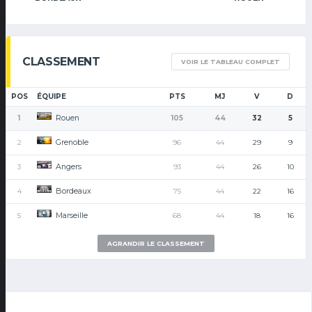
CLASSEMENT
VOIR LE TABLEAU COMPLET
POS
ÉQUIPE
PTS
MJ
V
D
Rouen
1
105
44
32
5
Grenoble
2
96
44
29
9
Angers
3
93
44
26
10
Bordeaux
4
75
44
22
16
Marseille
5
68
44
18
16
AGRANDIR LE CLASSEMENT