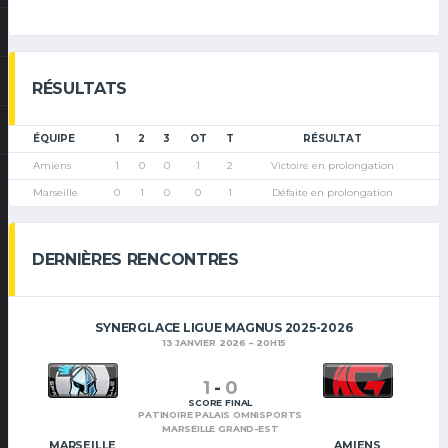
RÉSULTATS
ÉQUIPE
1
2
3
OT
T
RÉSULTAT
Amiens
1
0
0
1
2
Victoire en prolongation
Marseille
0
1
0
0
1
Défaite en prolongation
DERNIÈRES RENCONTRES
SYNERGLACE LIGUE MAGNUS 2025-2026
13 JANVIER 2026
20H15
1
-
0
SCORE FINAL
PATINOIRE PALAIS OMNISPORTS
MARSEILLE GRAND-EST
MARSEILLE
AMIENS