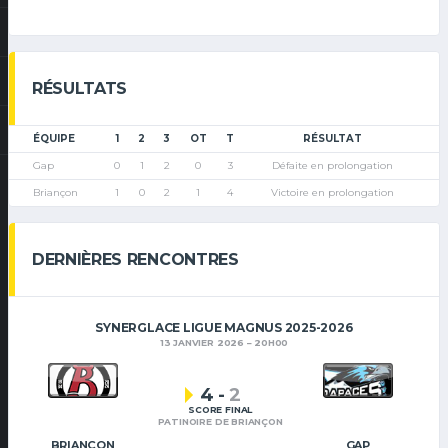
RÉSULTATS
ÉQUIPE
1
2
3
OT
T
RÉSULTAT
Gap
0
1
2
0
3
Défaite en prolongation
Briançon
1
0
2
1
4
Victoire en prolongation
DERNIÈRES RENCONTRES
SYNERGLACE LIGUE MAGNUS 2025-2026
13 JANVIER 2026
20H00
4
-
2
SCORE FINAL
PATINOIRE DE BRIANÇON
BRIANÇON
GAP