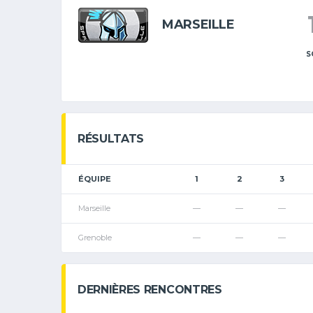
MARSEILLE
S
RÉSULTATS
ÉQUIPE
1
2
3
Marseille
—
—
—
Grenoble
—
—
—
DERNIÈRES RENCONTRES