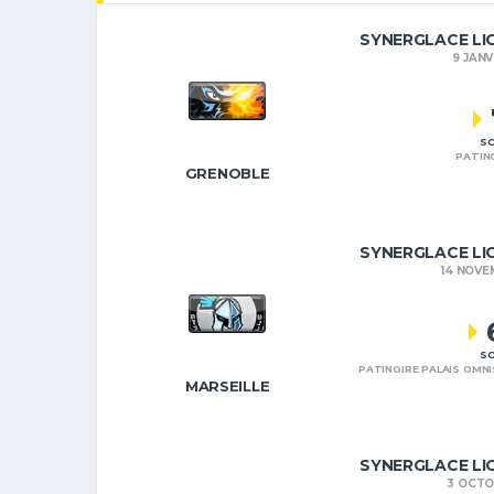
SYNERGLACE LI
9 JANV
SC
PATIN
GRENOBLE
SYNERGLACE LI
14 NOVE
SC
PATINOIRE PALAIS OMN
MARSEILLE
SYNERGLACE LI
3 OCTO