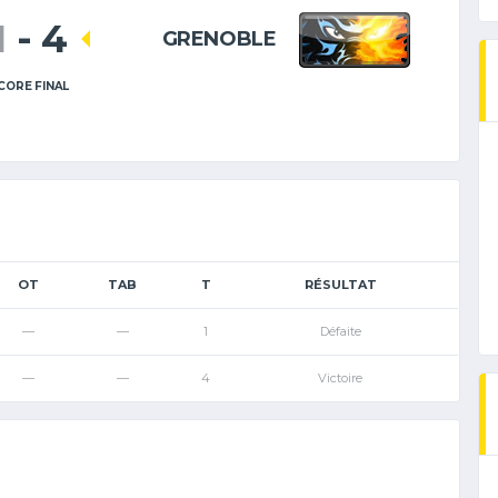
1
-
4
GRENOBLE
CORE FINAL
OT
TAB
T
RÉSULTAT
—
—
1
Défaite
—
—
4
Victoire