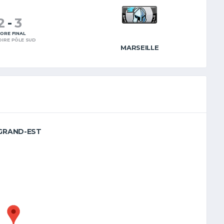
2
-
3
ORE FINAL
OIRE PÔLE SUD
MARSEILLE
 GRAND-EST