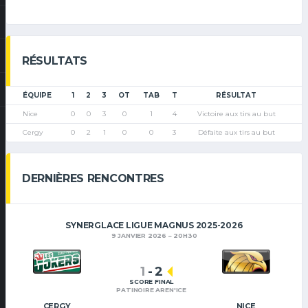
RÉSULTATS
ÉQUIPE
1
2
3
OT
TAB
T
RÉSULTAT
Nice
0
0
3
0
1
4
Victoire aux tirs au but
Cergy
0
2
1
0
0
3
Défaite aux tirs au but
DERNIÈRES RENCONTRES
SYNERGLACE LIGUE MAGNUS 2025-2026
9 JANVIER 2026
20H30
1
-
2
SCORE FINAL
PATINOIRE AREN'ICE
CERGY
NICE