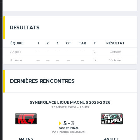
RÉSULTATS
ÉQUIPE
1
2
3
OT
TAB
T
RÉSULTAT
Anglet
—
—
—
—
—
2
Défaite
Amiens
—
—
—
—
—
3
Victoire
DERNIÈRES RENCONTRES
SYNERGLACE LIGUE MAGNUS 2025-2026
2 JANVIER 2026
20H15
5
-
3
SCORE FINAL
PATINOIRE COLISEUM
AMIENS
ANGLET