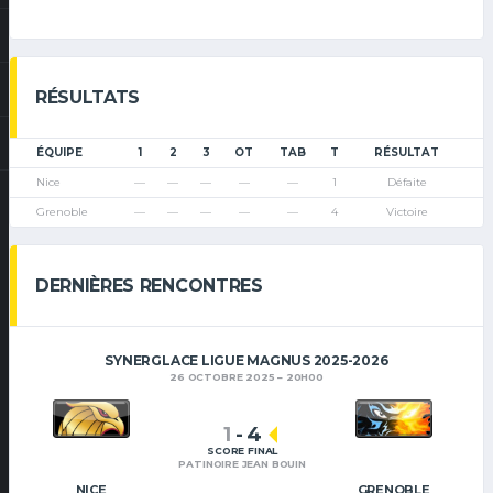
RÉSULTATS
ÉQUIPE
1
2
3
OT
TAB
T
RÉSULTAT
Nice
—
—
—
—
—
1
Défaite
Grenoble
—
—
—
—
—
4
Victoire
DERNIÈRES RENCONTRES
SYNERGLACE LIGUE MAGNUS 2025-2026
26 OCTOBRE 2025
20H00
1
-
4
SCORE FINAL
PATINOIRE JEAN BOUIN
NICE
GRENOBLE