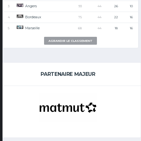
Angers
3
93
44
26
10
Bordeaux
4
75
44
22
16
Marseille
5
68
44
18
16
AGRANDIR LE CLASSEMENT
PARTENAIRE MAJEUR