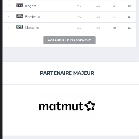
Angers
3
93
44
26
10
Bordeaux
4
75
44
22
16
Marseille
5
68
44
18
16
AGRANDIR LE CLASSEMENT
PARTENAIRE MAJEUR