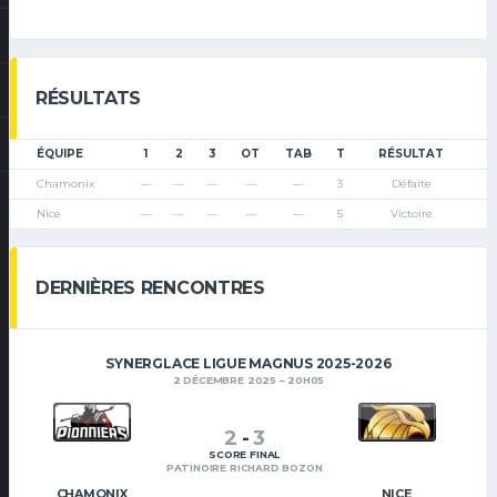
RÉSULTATS
ÉQUIPE
1
2
3
OT
TAB
T
RÉSULTAT
Chamonix
—
—
—
—
—
3
Défaite
Nice
—
—
—
—
—
5
Victoire
DERNIÈRES RENCONTRES
SYNERGLACE LIGUE MAGNUS 2025-2026
2 DÉCEMBRE 2025
20H05
2
-
3
SCORE FINAL
PATINOIRE RICHARD BOZON
CHAMONIX
NICE