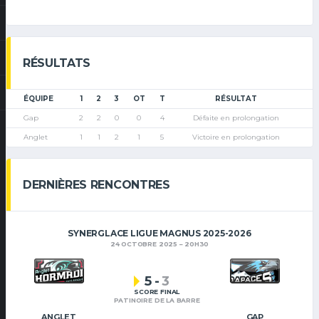
RÉSULTATS
ÉQUIPE
1
2
3
OT
T
RÉSULTAT
Gap
2
2
0
0
4
Défaite en prolongation
Anglet
1
1
2
1
5
Victoire en prolongation
DERNIÈRES RENCONTRES
SYNERGLACE LIGUE MAGNUS 2025-2026
24 OCTOBRE 2025
20H30
5
-
3
SCORE FINAL
PATINOIRE DE LA BARRE
ANGLET
GAP