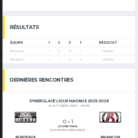
RÉSULTATS
ÉQUIPE
1
2
3
T
RÉSULTAT
Briançon
1
0
0
1
Défaite
Bordeaux
1
1
2
4
Victoire
DERNIÈRES RENCONTRES
SYNERGLACE LIGUE MAGNUS 2025-2026
24 OCTOBRE 2025
20H15
0
-
1
SCORE FINAL
PATINOIRE MÉRIADECK
BORDEAUX
BRIANÇON