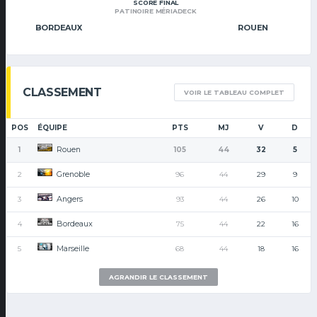
SCORE FINAL
PATINOIRE MÉRIADECK
BORDEAUX
ROUEN
CLASSEMENT
VOIR LE TABLEAU COMPLET
POS
ÉQUIPE
PTS
MJ
V
D
Rouen
1
105
44
32
5
Grenoble
2
96
44
29
9
Angers
3
93
44
26
10
Bordeaux
4
75
44
22
16
Marseille
5
68
44
18
16
AGRANDIR LE CLASSEMENT