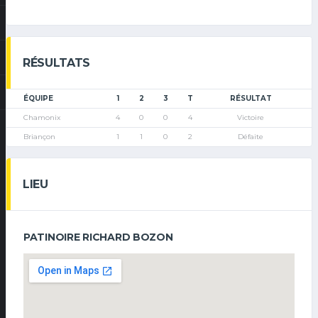
RÉSULTATS
ÉQUIPE
1
2
3
T
RÉSULTAT
Chamonix
4
0
0
4
Victoire
Briançon
1
1
0
2
Défaite
LIEU
PATINOIRE RICHARD BOZON