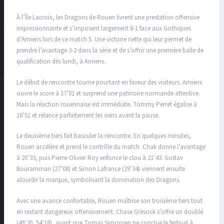
À l’Île Lacroix, les Dragons de Rouen livrent une prestation offensive
impressionnante et s’imposent largement 8-1 face aux Gothiques
d’Amiens lors de ce match 5. Une victoire nette qui leur permet de
prendre l’avantage 3-2 dans la série et de s’offrir une première balle de
qualification dès lundi, à Amiens.
Le début de rencontre tourne pourtant en faveur des visiteurs. Amiens
ouvre le score à 17’01 et surprend une patinoire normande attentive.
Mais la réaction rouennaise est immédiate. Tommy Perret égalise à
18’51 et relance parfaitement les siens avant la pause.
Le deuxième tiers fait basculer la rencontre. En quelques minutes,
Rouen accélère et prend le contrôle du match. Chak donne l’avantage
à 20’33, puis Pierre-Olivier Roy enfonce le clou à 21’43. Gustav
Bouramman (27’08) et Simon Lafrance (29’34) viennent ensuite
alourdir la marque, symbolisant la domination des Dragons.
Avec une avance confortable, Rouen maîtrise son troisième tiers tout
en restant dangereux offensivement. Chase Gresock s’offre un doublé
(49’20, 54’18), avant que Tomas Simonsen ne conclue le festival à