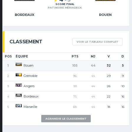
SCORE FINAL
PATINOIRE MÉRIADECK
BORDEAUX
ROUEN
CLASSEMENT
VOIR LE TABLEAU COMPLET
POS
ÉQUIPE
PTS
MJ
V
D
Rouen
1
105
44
32
5
Grenoble
2
96
44
29
9
Angers
3
93
44
26
10
Bordeaux
4
75
44
22
16
Marseille
5
68
44
18
16
AGRANDIR LE CLASSEMENT