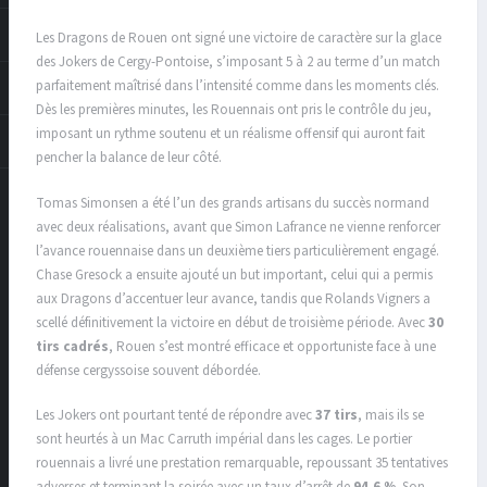
Les Dragons de Rouen ont signé une victoire de caractère sur la glace
des Jokers de Cergy-Pontoise, s’imposant 5 à 2 au terme d’un match
parfaitement maîtrisé dans l’intensité comme dans les moments clés.
Dès les premières minutes, les Rouennais ont pris le contrôle du jeu,
imposant un rythme soutenu et un réalisme offensif qui auront fait
pencher la balance de leur côté.
Tomas Simonsen a été l’un des grands artisans du succès normand
avec deux réalisations, avant que Simon Lafrance ne vienne renforcer
l’avance rouennaise dans un deuxième tiers particulièrement engagé.
Chase Gresock a ensuite ajouté un but important, celui qui a permis
aux Dragons d’accentuer leur avance, tandis que Rolands Vigners a
scellé définitivement la victoire en début de troisième période. Avec
30
tirs cadrés
, Rouen s’est montré efficace et opportuniste face à une
défense cergyssoise souvent débordée.
Les Jokers ont pourtant tenté de répondre avec
37 tirs
, mais ils se
sont heurtés à un Mac Carruth impérial dans les cages. Le portier
rouennais a livré une prestation remarquable, repoussant 35 tentatives