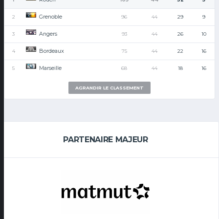
Grenoble
2
96
44
29
9
Angers
3
93
44
26
10
Bordeaux
4
75
44
22
16
Marseille
5
68
44
18
16
AGRANDIR LE CLASSEMENT
PARTENAIRE MAJEUR