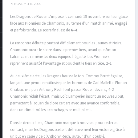
19 NOVEMBRE 2025
Les Dragons de Rouen s’imposent ce mardi 19 novembre sur leur glace
face aux Pionniers de Chamonix, au terme d’un match animé, engagé
et parfois tendu. Le score final est de
6–4
.
La rencontre débute pourtant difficilement pour les Jaunes et Noirs.
Chamonix ouvre le score dans le premier tiers, avant que Simon
Lafrance ne ramène les deux équipes à égalité. Les Pionniers
reprennent aussitôt l’avantage et bouclent le tiers en tête, 2–1.
Au deuxième acte, les Dragons hausse le ton. Tommy Perret égalise,
lançant une période maîtrisée par les hommes de Carl Mallette. Florian
Chakiachvili puis Anthony Rech font passer Rouen devant, 4–2.
Chamonix réduit l’écart, mais Loïc Lamperier inscrit un nouveau but,
permettant à Rouen de clore ce tiers avec une avance confortable,
dans un climat où les accrochages se multiplient.
Dans le dernier tiers, Chamonix marque à nouveau pour rester au
contact, mais les Dragons scellent définitivement leur victoire grâce à
un but en cage vide d’Anthony Rech, auteur d’un doublé.